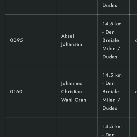
Dudes
14.5 km
- Den
Aksel
0095
Breiale
Johansen
Milen /
Dudes
14.5 km
Johannes
- Den
0160
Christian
Breiale
Wahl Gran
Milen /
Dudes
14.5 km
- Den