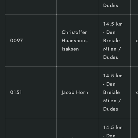
Dudes
14.5 km
Christoffer
- Den
0097
Haanshuus
Breiale
Isaksen
Milen /
Dudes
14.5 km
- Den
0151
Jacob Horn
Breiale
Milen /
Dudes
14.5 km
- Den