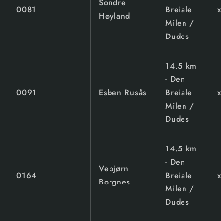
Sondre
0081
Breiale
Høyland
Milen /
Dudes
14.5 km
- Den
0091
Esben Rusås
Breiale
Milen /
Dudes
14.5 km
- Den
Vebjørn
0164
Breiale
Borgnes
Milen /
Dudes