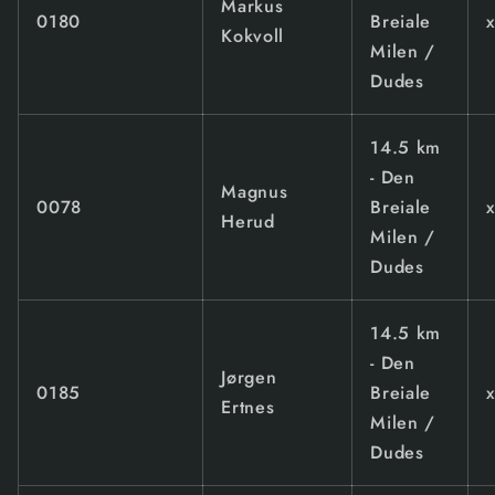
Markus
0180
Breiale
Kokvoll
Milen /
Dudes
14.5 km
- Den
Magnus
0078
Breiale
Herud
Milen /
Dudes
14.5 km
- Den
Jørgen
0185
Breiale
Ertnes
Milen /
Dudes