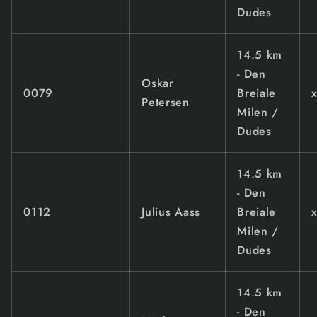
Dudes
14.5 km
- Den
Oskar
0079
Breiale
Petersen
Milen /
Dudes
14.5 km
- Den
0112
Julius Aass
Breiale
Milen /
Dudes
14.5 km
- Den