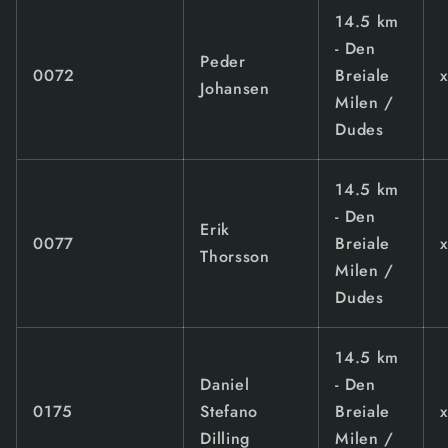
14.5 km
- Den
Peder
0072
Breiale
Johansen
Milen /
Dudes
14.5 km
- Den
Erik
0077
Breiale
Thorsson
Milen /
Dudes
14.5 km
Daniel
- Den
0175
Stefano
Breiale
Dilling
Milen /