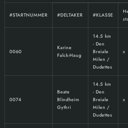
He
#STARTNUMMER
#DELTAKER
#KLASSE
st
14.5 km
- Den
Karine
0060
Breiale
x
Falck-Haug
Milen /
Dudettes
14.5 km
Beate
- Den
0074
Blindheim
Breiale
x
Gythri
Milen /
Dudettes