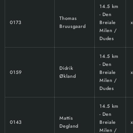
14.5 km
- Den
Thomas
0173
Breiale
Bruusgaard
Milen /
Dudes
14.5 km
- Den
Didrik
0159
Breiale
Økland
Milen /
Dudes
14.5 km
- Den
Mattis
0143
Breiale
Degland
Milen /