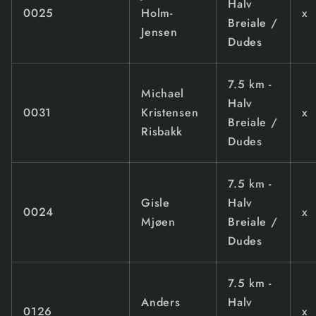
Halv
0025
Holm-
x
Breiale /
Jensen
Dudes
7.5 km -
Michael
Halv
0031
Kristensen
x
Breiale /
Risbakk
Dudes
7.5 km -
Gisle
Halv
0024
x
Mjøen
Breiale /
Dudes
7.5 km -
Anders
Halv
0126
x