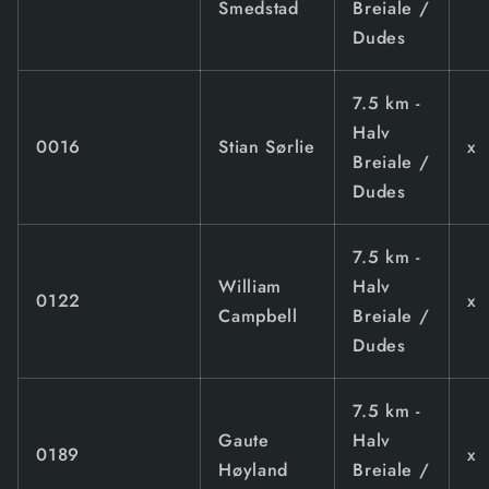
Smedstad
Breiale /
Dudes
7.5 km -
Halv
0016
Stian Sørlie
x
Breiale /
Dudes
7.5 km -
William
Halv
0122
x
Campbell
Breiale /
Dudes
7.5 km -
Gaute
Halv
0189
x
Høyland
Breiale /