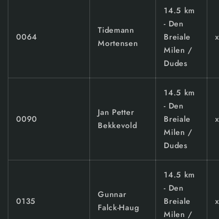
14.5 km
- Den
Tidemann
0064
Breiale
Mortensen
Milen /
Dudes
14.5 km
- Den
Jan Petter
0090
Breiale
Bekkevold
Milen /
Dudes
14.5 km
- Den
Gunnar
0135
Breiale
Falck-Haug
Milen /