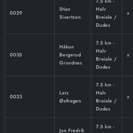
7.5 km -
Stian
Halv
0029
x
Sivertzen
Breiale /
Dudes
7.5 km -
Håkon
Halv
0035
Bergerud
x
Breiale /
Grundnes
Dudes
7.5 km -
Lars
Halv
0023
x
Østhagen
Breiale /
Dudes
7.5 km -
Jon Fredrik