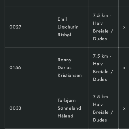
7.5 km -
Emil
Halv
0027
Litschutin
x
Breiale /
Risbøl
Dudes
7.5 km -
Ronny
Halv
0156
Darias
x
Breiale /
Kristiansen
Dudes
7.5 km -
Torbjørn
Halv
0033
Sønneland
x
Breiale /
Håland
Dudes