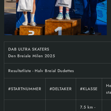
DAB ULTRA SKATERS
Den Breiale Milen 2025
Resultatliste - Halv Breial Dudettes
He
#STARTNUMMER
#DELTAKER
#KLASSE
st
7.5 km -