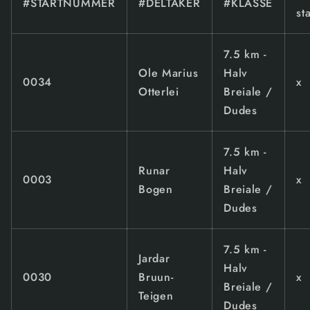
#STARTNUMMER
#DELTAKER
#KLASSE
st
7.5 km -
Ole Marius
Halv
0034
x
Otterlei
Breiale /
Dudes
7.5 km -
Runar
Halv
0003
x
Bogen
Breiale /
Dudes
7.5 km -
Jardar
Halv
0030
Bruun-
x
Breiale /
Teigen
Dudes