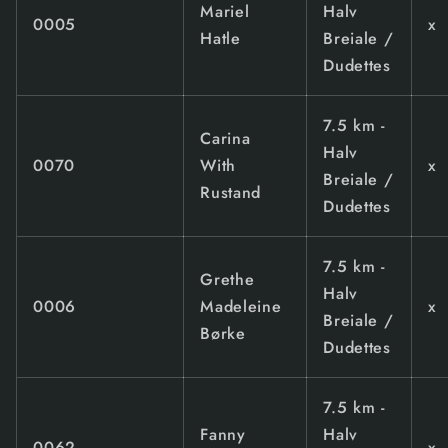
Mariel
Halv
0005
x
Hatle
Breiale /
Dudettes
7.5 km -
Carina
Halv
0070
With
x
Breiale /
Rustand
Dudettes
7.5 km -
Grethe
Halv
0006
Madeleine
x
Breiale /
Børke
Dudettes
7.5 km -
Fanny
Halv
0062
x