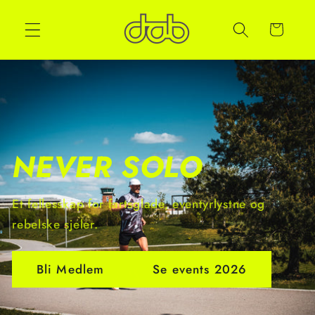
Handlekurv
NEVER SOLO
Et fellesskap for fartsglade, eventyrlystne og
rebelske sjeler.
Bli Medlem
Se events 2026