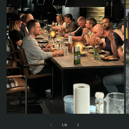
1
/
8