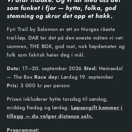
som funket i fjor — hytta, folka, god
stemning og skrur det opp et hakk.
Fyri Trail by Salomon er ett av Norges råeste
trail-løp. DAB tar det på den eneste måten vi vet:
sammen, THE BOX, god mat, nok høydemeter og
folk som faktisk heier deg i mål.
Dato:
17–20. september 2026
Sted:
Hemsedal
— The Box
Race day:
Lørdag 19. september
Pris:
3 000 kr per person
Prisen inkluderer hytte torsdag til søndag,
middag fredag og lørdag.
Løpsavgift kommer i
tillegg — du velger distanse selv.
Programmet: