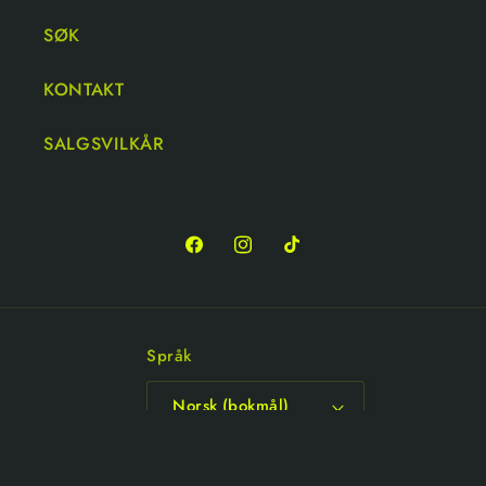
SØK
KONTAKT
SALGSVILKÅR
Språk
Norsk (bokmål)
© 2026,
Dab Ultra Skaters
Drevet av Shopify